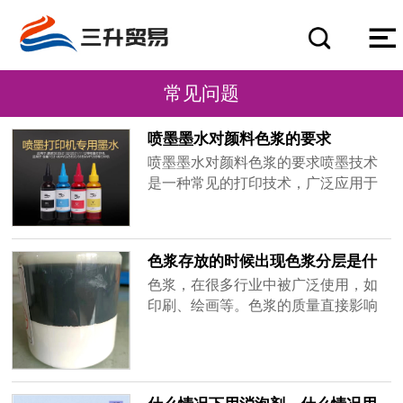
常见问题
喷墨墨水对颜料色浆的要求
喷墨墨水对颜料色浆的要求喷墨技术
是一种常见的打印技术，广泛应用于
家庭打印机、办公打印机和工业打印
设备等领域。喷墨墨水作为喷墨技术
中的重要组成部分，对颜料色浆的要
色浆存放的时候出现色浆分层是什
求非常高。首先，喷墨墨水对颜料色
么原因
色浆，在很多行业中被广泛使用，如
浆的色彩鲜艳度有较高要求。在打印
印刷、绘画等。色浆的质量直接影响
过程中，墨水需要能够准确还原所需
到最终产品的色彩效果。然而，有时
的色彩，保证打印出的图像色彩鲜
候在色浆存放的过程中，会出现色浆
艳，层次......
分层的现象，这给使用者带来了一定
的困扰。那么，色浆存放的时候为什