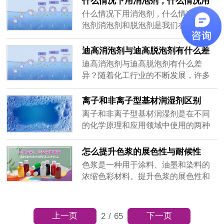
什么情况下用消泡剂，什么情况用
么会出现色浆分层呢？下面我们来一
脱泡剂
什么情况下用消泡剂，什么情况用脱
起探究一下这个问题。色浆分层现象
泡剂消泡剂和脱泡剂是我们在日常生
是指色浆中含有的颜料、辅助剂等成
活和工业生产中经常使用的化学剂。
分在储......
它们在不同情况下具有不同的作用和
迪高消泡剂与迪高脱泡剂有什么差
用途。消泡剂是一种可以有效降低液
异？
迪高消泡剂与迪高脱泡剂有什么差
体表面张力和抑制气泡形成的物质，
异？随着化工行业的不断发展，许多
而脱泡剂则是一种可以帮助消除已经
化学剂被广泛应用于不同的生产过程
形成的气泡的物质。首先，让我们来
中。其中，消泡剂和脱泡剂是两种常
离子和非离子型基材润湿剂区别
看看什么情况下需要使用消泡剂。液
见的化学剂，它们在处理气泡和泡沫
离子和非离子型基材润湿剂是在不同
体中的......
方面具有重要的作用。迪高消泡剂和
的化学原理和应用领域中使用的两种
迪高脱泡剂是两种在工业中被广泛使
不同类型的润湿剂。它们有着各自独
用的特定化学剂。虽然它们都是用来
特的特性和应用效果。让我们来看看
怎么提升色浆的展色性与耐候性
控制泡沫和气泡产生的剂型，但它们
它们之间的区别吧！首先，我们来了
色浆是一种用于涂料、油墨和染料的
之间有一......
解一下离子型基材润湿剂。离子型基
浓缩色彩材料。提升色浆的展色性和
材润湿剂是一种带有电荷的分子，由
耐候性对于涂料和油墨行业来说至关
正离子和负离子组成。在使用过程
重要。展色性指的是色浆在施工或印
中，它们会吸附在基材表面，与其相
刷过程中能够准确还原所需要的颜
上一页
下一页
2
/
65
互作用，......
色，耐候性则指色浆所展现出的颜色