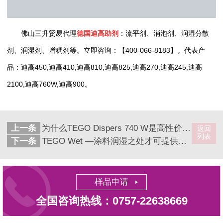
佛山三升贸易代理
德国迪高助剂
：流平剂、消泡剂、润湿分散
剂、润湿剂、增稠剂等。立即咨询：【400-066-8183】。代表产
品：迪高450,迪高410,迪高810,迪高825,迪高270,迪高245,迪高
2100,迪高760W,迪高900。
上一条
为什么TEGO Dispers 740 W是高性价比的分散剂?
返回
列表
下一条
TEGO Wet —涂料润湿之处才可提供保护
样品申请
全国咨询热线：0757-22638669