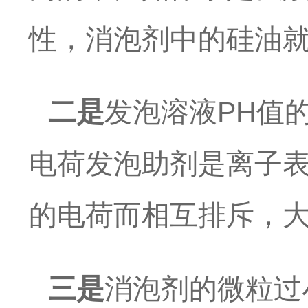
性，消泡剂中的硅油
二是
发泡溶液
PH
值
电荷发泡助剂是离子
的电荷而相互排斥，
三是
消泡剂的微粒过