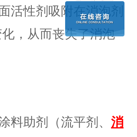
面活性剂吸附在消泡剂
变化，从而丧失了消泡
涂料助剂（流平剂、
消