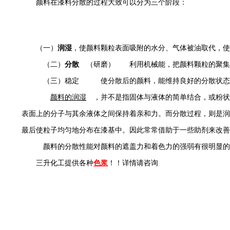
颜料在漆料分散的过程大致可以分为三个阶段：
（一）
润湿
，
使颜料颗粒表面吸附的水分、气体被油取代，使
（二）
分散
（研磨） 利用机械能，把颜料颗粒的聚集
（三）稳定 使分散后的颜料，能维持良好的分散状态。如
颜料的润湿
，并不是指固体与液体的简单结合，或粉状
表面上的分子与其余液体之间保持着亲和力。而分散过程，则是润
最后使粒子均匀地分布在漆基中。因此常常借助于一些助剂来改善
颜料的分散性能对颜料的遮盖力和着色力的强弱有很明显的
三升化工提供各种
色浆
！！详情请咨询